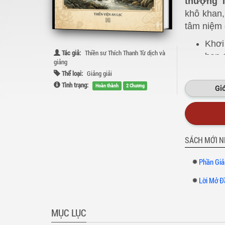
thượng 
khô khan,
tâm niệm 
Khơi
Tác giả:
Thiền sư Thích Thanh Từ dịch và
ban 
giảng
Nhận
Thể loại:
Giảng giải
Tình trạng:
lung
Hoàn thành
2 Chương
Giớ
Định
con 
Lâm
SÁCH MỚI 
Thiền Việ
cuốn sách
Phần Giả
kỷ.
Lời Mở Đ
MỤC LỤC