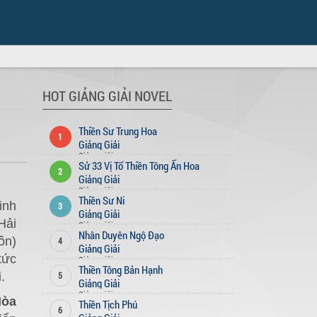
HOT GIẢNG GIẢI NOVEL
Thiền Sư Trung Hoa
1
Giảng Giải
Giảng giải
Sử 33 Vị Tổ Thiền Tông Ấn Hoa
2
Giảng Giải
Giảng giải
Thiền Sư Ni
inh
3
Giảng Giải
Hải
Giảng giải
Nhân Duyên Ngộ Đạo
ôn)
4
Giảng Giải
tức
Giảng giải
Thiền Tông Bản Hạnh
.
5
Giảng Giải
Giảng giải
Hòa
Thiền Tịch Phú
6