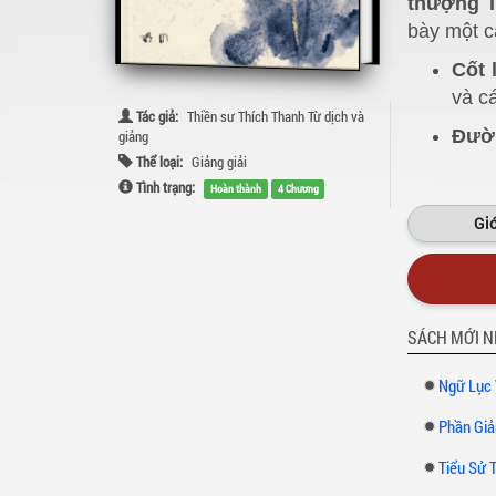
thượng T
bày một cá
Cốt 
và cá
Tác giả:
Thiền sư Thích Thanh Từ dịch và
Đườn
giảng
Thể loại:
Giảng giải
ngộ 
Tình trạng:
giúp
Hoàn thành
4 Chương
thiề
Giớ
Phá 
giữa
đạo.
SÁCH MỚI 
Thiền Việ
chư tôn 
Ngữ Lục
về bờ giá
Phần Giả
Tiểu Sử 