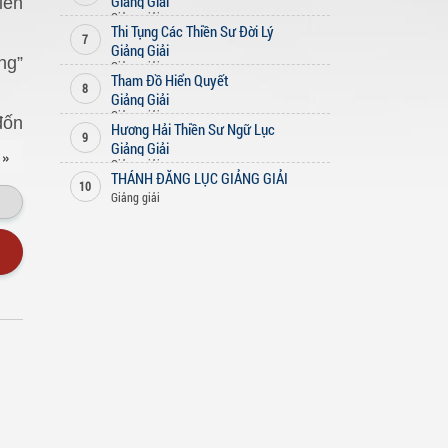
Giảng Giải
iển
Giảng giải
Thi Tụng Các Thiền Sư Đời Lý
7
Giảng Giải
ng”
Giảng giải
Tham Đồ Hiển Quyết
8
Giảng Giải
Giảng giải
đốn
Hương Hải Thiền Sư Ngữ Lục
9
âm,
Giảng Giải
 »
Giảng giải
đầu
THÁNH ĐĂNG LỤC GIẢNG GIẢI
10
Giảng giải
hốt
học
đến
uay