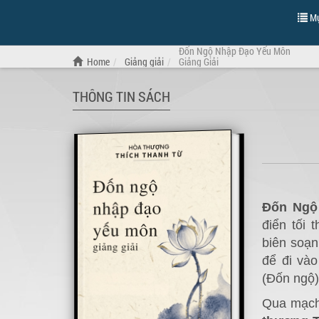
Mụ
Đốn Ngộ Nhập Đạo Yếu Môn
Home
Giảng giải
Giảng Giải
THÔNG TIN SÁCH
Đốn Ngộ
điển tối
biên soạn
để đi và
(Đốn ngộ)
Qua mạch 