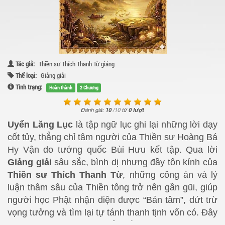
Tác giả:
Thiền sư Thích Thanh Từ giảng
Thể loại:
Giảng giải
Tình trạng:
Hoàn thành
2 Chương
Đánh giá:
10
/
10
từ
0
lượt
Uyển Lăng Lục
là tập ngữ lục ghi lại những lời dạy
cốt tủy, thẳng chỉ tâm người của Thiền sư Hoàng Bá
Hy Vận do tướng quốc Bùi Hưu kết tập. Qua lời
Giảng giải
sâu sắc, bình dị nhưng đầy tôn kính của
Thiền sư Thích Thanh Từ
, những công án và lý
luận thâm sâu của Thiền tông trở nên gần gũi, giúp
người học Phật nhận diện được “Bản tâm”, dứt trừ
vọng tưởng và tìm lại tự tánh thanh tịnh vốn có. Đây
là tài liệu tu học không thể thiếu cho những ai đang