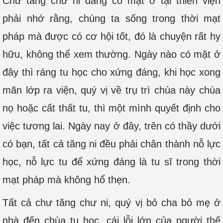
Chư tăng chư ni đang có mặt ở tại thiền viện
phải nhớ rằng, chúng ta sống trong thời mạt
pháp mà được có cơ hội tốt, đó là chuyện rất hy
hữu, không thể xem thường. Ngày nào có mặt ở
đây thì ráng tu học cho xứng đáng, khi học xong
mãn lớp ra viện, quý vị về trụ trì chùa này chùa
nọ hoặc cất thất tu, thì một mình quyết định cho
việc tương lai. Ngày nay ở đây, trên có thầy dưới
có bạn, tất cả tăng ni đều phải chân thành nỗ lực
học, nỗ lực tu để xứng đáng là tu sĩ trong thời
mạt pháp mà không hổ thẹn.
Tất cả chư tăng chư ni, quý vị bỏ cha bỏ mẹ ở
nhà đến chùa tu học, cái lỗi lớn của người thế