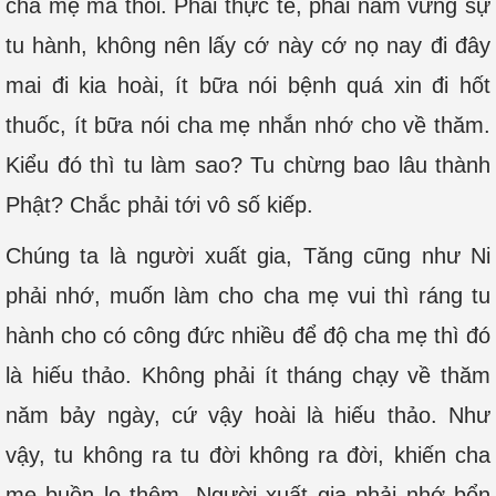
cha mẹ mà thôi. Phải thực tế, phải nắm vững sự
tu hành, không nên lấy cớ này cớ nọ nay đi đây
mai đi kia hoài, ít bữa nói bệnh quá xin đi hốt
thuốc, ít bữa nói cha mẹ nhắn nhớ cho về thăm.
Kiểu đó thì tu làm sao? Tu chừng bao lâu thành
Phật? Chắc phải tới vô số kiếp.
Chúng ta là người xuất gia, Tăng cũng như Ni
phải nhớ, muốn làm cho cha mẹ vui thì ráng tu
hành cho có công đức nhiều để độ cha mẹ thì đó
là hiếu thảo. Không phải ít tháng chạy về thăm
năm bảy ngày, cứ vậy hoài là hiếu thảo. Như
vậy, tu không ra tu đời không ra đời, khiến cha
mẹ buồn lo thêm. Người xuất gia phải nhớ bổn