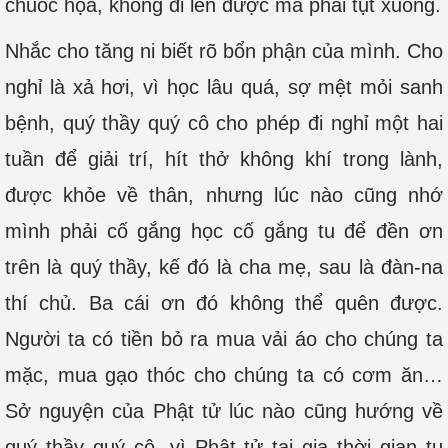
chuốc họa, không đi lên được mà phải tụt xuống.
Nhắc cho tăng ni biết rõ bổn phận của mình. Cho
nghỉ là xả hơi, vì học lâu quá, sợ mệt mỏi sanh
bệnh, quý thầy quý cô cho phép đi nghỉ một hai
tuần để giải trí, hít thở không khí trong lành,
được khỏe về thân, nhưng lúc nào cũng nhớ
mình phải cố gắng học cố gắng tu để đền ơn
trên là quý thầy, kế đó là cha mẹ, sau là đàn-na
thí chủ. Ba cái ơn đó không thể quên được.
Người ta có tiền bỏ ra mua vải áo cho chúng ta
mặc, mua gạo thóc cho chúng ta có cơm ăn…
Sở nguyện của Phật tử lúc nào cũng hướng về
quý thầy quý cô, vì Phật tử tại gia thời gian tu