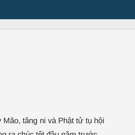
ão, tăng ni và Phật tử tụ hội
ng ra chúc tết đầu năm trước.