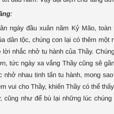
tăng
:
ân ngày đầu xuân năm Kỷ Mão, toàn t
ủa dân tộc, chúng con lại có thêm một
e lời nhắc nhở tu hành của Thầy. Chú
ơn, tức ngày xa vắng Thầy cũng sẽ gầ
c nhở nhau tinh tấn tu hành, mong sa
iềm vui cho Thầy, khiến Thầy có thể thấ
, cũng như để bù lại những lúc chúng 