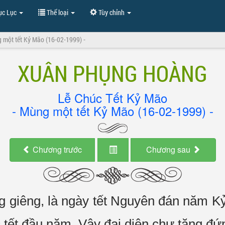
c Lục
Thể loại
Tùy chỉnh
 một tết Kỷ Mão (16-02-1999) -
XUÂN PHỤNG HOÀNG
Lễ Chúc Tết Kỷ Mão
- Mùng một tết Kỷ Mão (16-02-1999) -
Chương trước
Chương sau
giêng, là ngày tết Nguyên đán năm Kỷ M
 tết đầu năm. Vậy đại diện chư tăng đứ