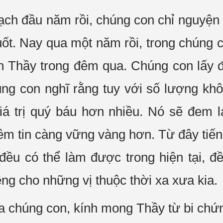
ạch đầu năm rồi, chúng con chỉ nguyện
ốt. Nay qua một năm rồi, trong chúng 
n Thầy trong đêm qua. Chúng con lấy đ
g con nghĩ rằng tuy với số lượng kh
iá trị quý báu hơn nhiều. Nó sẽ đem l
ềm tin càng vững vàng hơn. Từ đây tiến 
đều có thể làm được trong hiện tại, 
êng cho những vị thuộc thời xa xưa kia.
ủa chúng con, kính mong Thầy từ bi chứ