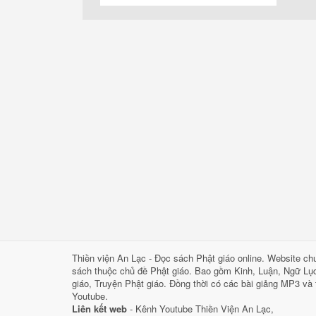
Thiền viện An Lạc - Đọc sách Phật giáo online. Website c
sách thuộc chủ đề Phật giáo. Bao gồm Kinh, Luận, Ngữ Lụ
giáo, Truyện Phật giáo. Đồng thời có các bài giảng MP3 và t
Youtube.
Liên kết web
-
Kênh Youtube Thiền Viện An Lạc
,