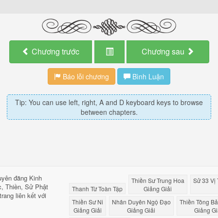
Chương trước
Chương sau
Báo lỗi chương
Bình Luận
Tip: You can use left, right, A and D keyboard keys to browse
between chapters.
huyên đăng Kinh
Thiền Sư Trung Hoa
Sử 33 Vị
c, Thiền, Sử Phật
Thanh Từ Toàn Tập
Giảng Giải
rang liên kết với
Thiền Sư Ni
Nhân Duyên Ngộ Đạo
Thiền Tông B
Giảng Giải
Giảng Giải
Giảng Gi