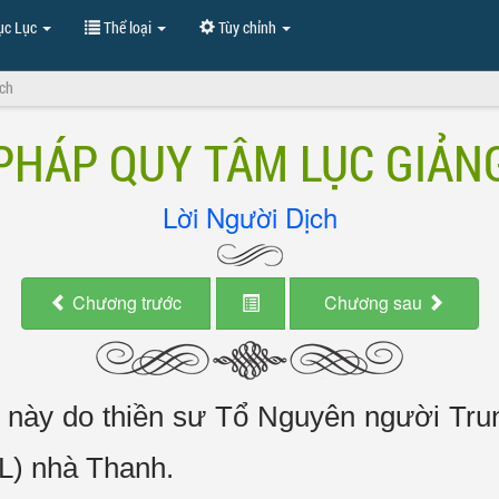
c Lục
Thể loại
Tùy chỉnh
ịch
PHÁP QUY TÂM LỤC GIẢNG
Lời Người Dịch
Chương trước
Chương sau
ày do thiền sư Tổ Nguyên người Trun
L) nhà Thanh.