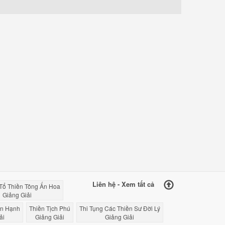
Liên hệ
-
Xem tất cả
 Tổ Thiền Tông Ấn Hoa
Giảng Giải
ản Hạnh
Thiền Tịch Phú
Thi Tụng Các Thiền Sư Đời Lý
ải
Giảng Giải
Giảng Giải