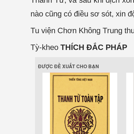
Thanh Từ, và sau khi dịch xong
nào cũng có điều sơ sót, xin đ
Tu viện Chơn Không Trung t
Tỳ-kheo
THÍCH ĐẮC PHÁP
ĐƯỢC ĐỀ XUẤT CHO BẠN