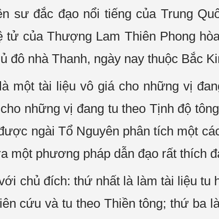
ền sư đắc đạo nổi tiếng của Trung Quố
đệ tử của Thượng Lam Thiên Phong hòa 
hủ đô nhà Thanh, ngày nay thuộc Bắc Ki
 một tài liệu vô giá cho những vị đan
uý cho những vị đang tu theo Tịnh độ tô
 được ngài Tổ Nguyên phân tích một cá
ra một phương pháp dẫn đạo rất thích đ
i chủ đích: thứ nhất là làm tài liệu tu 
iên cứu và tu theo Thiền tông; thứ ba l