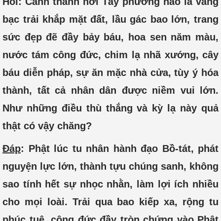
Hỏi: Cảnh thánh nơi Tây phương nào là vàng
bạc trải khắp mặt đất, lầu gác bao lớn, trang
sức đẹp đẽ đầy bảy báu, hoa sen năm màu,
nước tám công đức, chim lạ nhã xướng, cây
báu diễn pháp, sự ăn mặc nhà cửa, tùy ý hóa
thành, tất cả nhân dân được niềm vui lớn.
Như những điều thù thắng và kỳ lạ này quả
thật có vậy chăng?
Đáp
: Phật lúc tu nhân hành đạo Bồ-tát, phát
nguyện lực lớn, thành tựu chúng sanh, không
sao tính hết sự nhọc nhằn, làm lợi ích nhiều
cho mọi loài. Trải qua bao kiếp xa, rộng tu
phúc tuệ, công đức đầy tròn chứng vào Phật