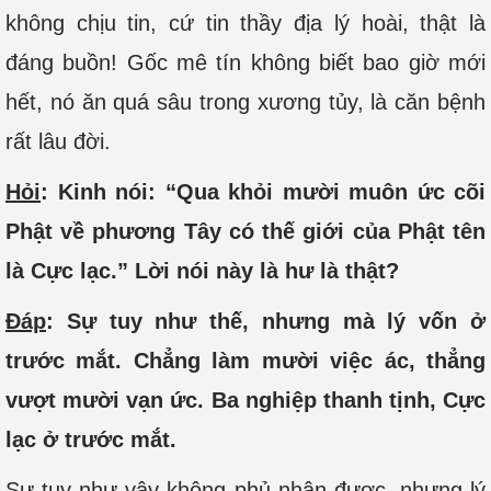
không chịu tin, cứ tin thầy địa lý hoài, thật là
đáng buồn! Gốc mê tín không biết bao giờ mới
hết, nó ăn quá sâu trong xương tủy, là căn bệnh
rất lâu đời.
Hỏi
: Kinh nói: “Qua khỏi mười muôn ức cõi
Phật về phương Tây có thế giới của Phật tên
là Cực lạc.” Lời nói này là hư là thật?
Đáp
: Sự tuy như thế, nhưng mà lý vốn ở
trước mắt. Chẳng làm mười việc ác, thẳng
vượt mười vạn ức. Ba nghiệp thanh tịnh, Cực
lạc ở trước mắt.
Sự tuy như vậy không phủ nhận được, nhưng lý