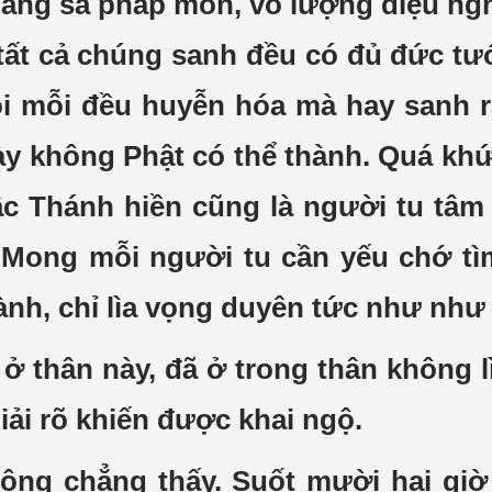
 hằng sa pháp môn, vô lượng diệu n
ất cả chúng sanh đều có đủ đức tướ
i mỗi đều huyễn hóa mà hay sanh ra
ày không Phật có thể thành. Quá kh
ậc Thánh hiền cũng là người tu tâm 
 Mong mỗi người tu cần yếu chớ tì
ành, chỉ lìa vọng duyên tức như như
 ở thân này, đã ở trong thân không 
iải rõ khiến được khai ngộ.
ng chẳng thấy. Suốt mười hai giờ ô