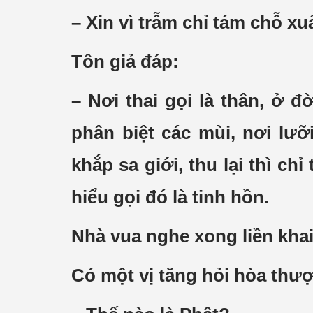
– Xin vì trẫm chỉ tám chỗ xu
Tôn giả đáp:
– Nơi thai gọi là thân, ở đờ
phân biệt các mùi, nơi lưỡ
khắp sa giới, thu lại thì ch
hiểu gọi đó là tinh hồn.
Nhà vua nghe xong liền kha
Có một vị tăng hỏi hòa th