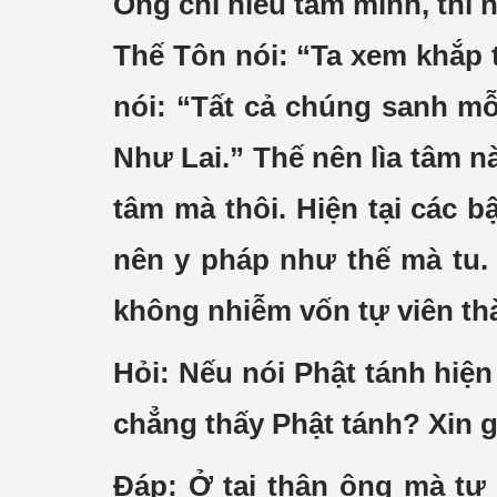
Ông chỉ hiểu tâm mình, thì
Thế Tôn nói: “Ta xem khắp t
nói: “Tất cả chúng sanh mỗ
Như Lai.” Thế nên lìa tâm n
tâm mà thôi. Hiện tại các b
nên y pháp như thế mà tu.
không nhiễm vốn tự viên th
Hỏi: Nếu nói Phật tánh hiện
chẳng thấy Phật tánh? Xin g
Đáp: Ở tại thân ông mà tự ô