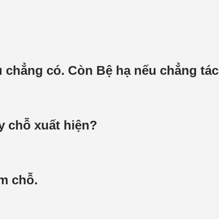
u chẳng có. Còn Bệ hạ nếu chẳng tác 
y chỗ xuất hiện?
ám chỗ.