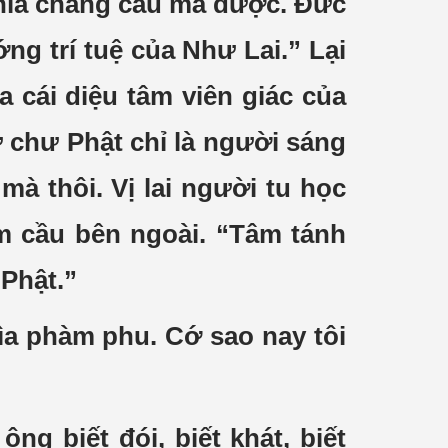
ghĩa chẳng cầu mà được. Đức
ng trí tuệ của Như Lai.” Lại
 cái diệu tâm viên giác của
ứ chư Phật chỉ là người sáng
mà thôi. Vị lai người tu học
m cầu bên ngoài. “Tâm tánh
 Phật.”
lìa phàm phu. Cớ sao nay tôi
ng biết đói, biết khát, biết