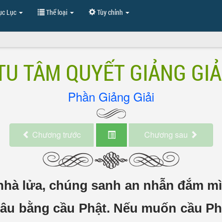
c Lục
Thể loại
Tùy chỉnh
TU TÂM QUYẾT GIẢNG GIẢ
Phần Giảng Giải
Chương trước
Chương sau
 nhà lửa, chúng
sanh an nhẫn đắm mìn
âu bằng cầu Phật. Nếu muốn cầu Phậ