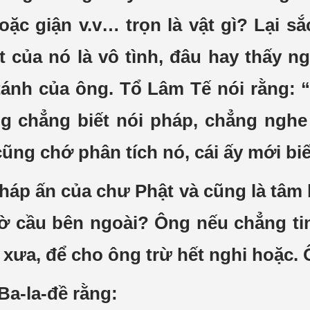
oặc giận v.v… trọn là vật gì? Lại sắ
 của nó là vô tình, đâu hay thấy n
 tánh của ông. Tổ Lâm Tế nói rằng: 
 chẳng biết nói pháp, chẳng nghe p
ũng chớ phân tích nó, cái ấy mới bi
háp ấn của chư Phật và cũng là tâm b
hờ cầu bên ngoài? Ông nếu chẳng tin
xưa, để cho ông trừ hết nghi hoặc. Ô
 Ba-la-đề rằng: