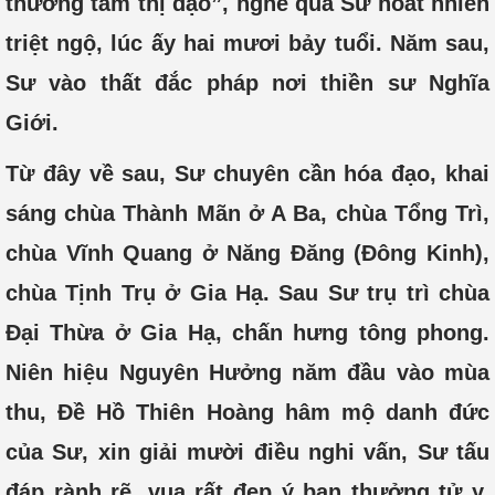
thường tâm thị đạo”, nghe qua Sư hoát nhiên
triệt ngộ, lúc ấy hai mươi bảy tuổi. Năm sau,
Sư vào thất đắc pháp nơi thiền sư Nghĩa
Giới.
Từ đây về sau, Sư chuyên cần hóa đạo, khai
sáng chùa Thành Mãn ở A Ba, chùa Tổng Trì,
chùa Vĩnh Quang ở Năng Đăng (Đông Kinh),
chùa Tịnh Trụ ở Gia Hạ. Sau Sư trụ trì chùa
Đại Thừa ở Gia Hạ, chấn hưng tông phong.
Niên hiệu Nguyên Hưởng năm đầu vào mùa
thu, Đề Hồ Thiên Hoàng hâm mộ danh đức
của Sư, xin giải mười điều nghi vấn, Sư tấu
đáp rành rẽ, vua rất đẹp ý ban thưởng tử y.