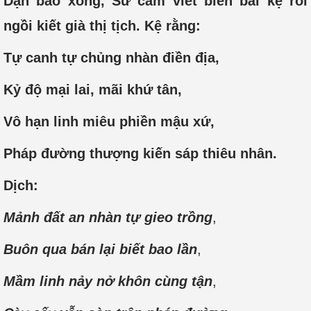
Dặn bảo xong, Sư cầm viết biên bài kệ rồi
ngồi kiết già thị tịch. Kệ rằng:
Tự canh tự chủng nhàn điền địa,
Kỷ độ mại lai, mãi khứ tân,
Vô hạn linh miêu phiền mậu xứ,
Pháp đường thượng kiến sáp thiêu nhân.
D
ịch:
Mảnh đất an nhàn tự gieo trồng
,
Buôn qua bán lại biết bao lần
,
Mầm linh nảy nở khôn cùng tận
,