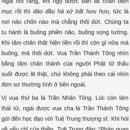
Ngài nói rằng, khi ngộ được bản lai chân diện
mục rồi thì
đáo đầu hà xứ bất hưu hưu,
tức là
nơi nào chốn nào mà chẳng thôi dứt. Chúng ta
tu hành là buông phiền não, buông vọng tưởng.
Khi tâm chân thật hiện tiền rồi thì còn gì nữa mà
buông, mà thôi dứt. Vua Trần Thánh Tông nhìn
bằng tâm chân thành của người Phật tử thấu
suốt được lẽ thật, chứ không phải theo cái nhìn
đơn sơ thường tình ở bên ngoài.
Vị vua thứ ba là Trần Nhân Tông. Lúc còn làm
thái tử, ngài được vua cha là Trần Thánh Tông
gửi đến học đạo với Tuệ Trung thượng sĩ. Khi hỏi
về yếu chỉ của thiền, Tuệ Trung đáp: “Phản quan