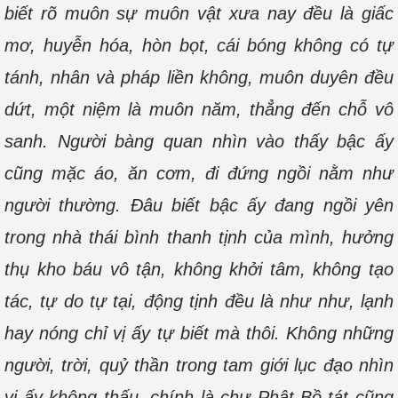
biết rõ muôn sự muôn vật xưa nay đều là giấc
mơ, huyễn hóa, hòn bọt, cái bóng không có tự
tánh, nhân và pháp liền không, muôn duyên đều
dứt, một niệm là muôn năm, thẳng đến chỗ vô
sanh. Người bàng quan nhìn vào thấy bậc ấy
cũng mặc áo, ăn cơm, đi đứng ngồi nằm như
người thường. Đâu biết bậc ấy đang ngồi yên
trong nhà thái bình thanh tịnh của mình, hưởng
thụ kho báu vô tận, không khởi tâm, không tạo
tác, tự do tự tại, động tịnh đều là như như, lạnh
hay nóng chỉ vị ấy tự biết mà thôi. Không những
người, trời, quỷ thần trong tam giới lục đạo nhìn
vị ấy không thấu, chính là chư Phật Bồ-tát cũng