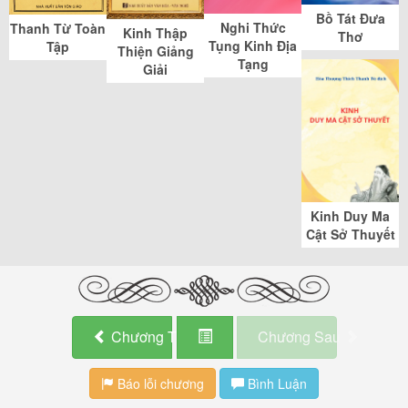
Bồ Tát Đưa
Nghi Thức
Thanh Từ Toàn
Kinh Thập
Thơ
Tụng Kinh Địa
Tập
Thiện Giảng
Tạng
Giải
Kinh Duy Ma
Cật Sở Thuyết
Chương Trước
Chương Sau
Báo lỗi chương
Bình Luận