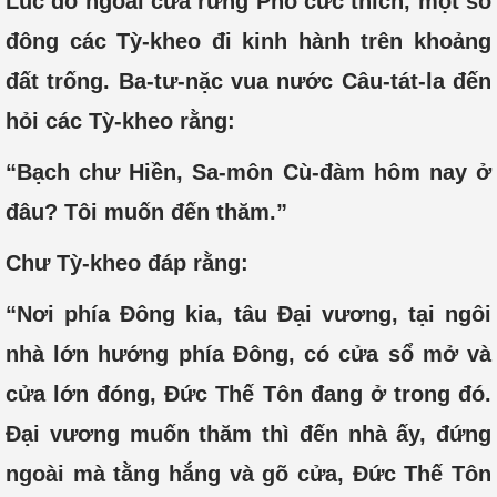
Lúc đó ngoài cửa rừng Phổ cức thích, một số
đông các Tỳ-kheo đi kinh hành trên khoảng
đất trống. Ba-tư-nặc vua nước Câu-tát-la đến
hỏi các Tỳ-kheo rằng:
“Bạch chư Hiền, Sa-môn Cù-đàm hôm nay ở
đâu? Tôi muốn đến thăm.”
Chư Tỳ-kheo đáp rằng:
“Nơi phía Đông kia, tâu Đại vương, tại ngôi
nhà lớn hướng phía Đông, có cửa sổ mở và
cửa lớn đóng, Đức Thế Tôn đang ở trong đó.
Đại vương muốn thăm thì đến nhà ấy, đứng
ngoài mà tằng hắng và gõ cửa, Đức Thế Tôn