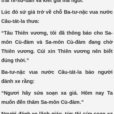
trải ni-sư-đàn và kiết già mà ngồi.
Lúc đó sứ giả trở về chỗ Ba-tư-nặc vua nước
Câu-tát-la thưa:
“Tâu Thiên vương, tôi đã thông báo cho Sa-
môn Cù-đàm và Sa-môn Cù-đàm đang chờ
Thiên vương. Cúi xin Thiên vương nên biết
đúng thời.”
Ba-tư-nặc vua nước Câu-tát-la bảo người
đánh xe rằng:
“Ngươi hãy sửa soạn xa giá. Hôm nay Ta
muốn đến thăm Sa-môn Cù-đàm.”
Người đánh xe lãnh giáo, tức thì sửa soạn xa