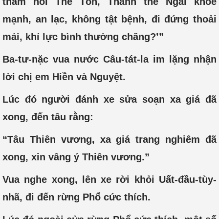
thăm hỏi Thế Tôn, Thánh thể Ngài khỏe
mạnh, an lạc, không tật bệnh, đi đứng thoải
mái, khí lực bình thường chăng?’”
Ba-tư-nặc vua nước Câu-tát-la im lặng nhận
lời chị em Hiền và Nguyệt.
Lúc đó người đánh xe sửa soạn xa giá đã
xong, đến tâu rằng:
“Tâu Thiên vương, xa giá trang nghiêm đã
xong, xin vâng ý Thiên vương.”
Vua nghe xong, lên xe rời khỏi Uất-đầu-tùy-
nhã, đi đến rừng Phổ cức thích.