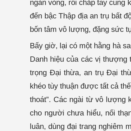
ngàn vòng, rồi chắp tay cung k
đến bậc Thập địa an trụ bất đ
bốn tâm vô lượng, đặng sức tự
Bấy giờ, lại có một hằng hà sa
Danh hiệu của các vị thượng 
trọng Đại thừa, an trụ Đại th
khéo tùy thuận được tất cả thế
thoát”. Các ngài từ vô lượng 
cho người chưa hiểu, nối th
luân, dùng đại trang nghiêm 