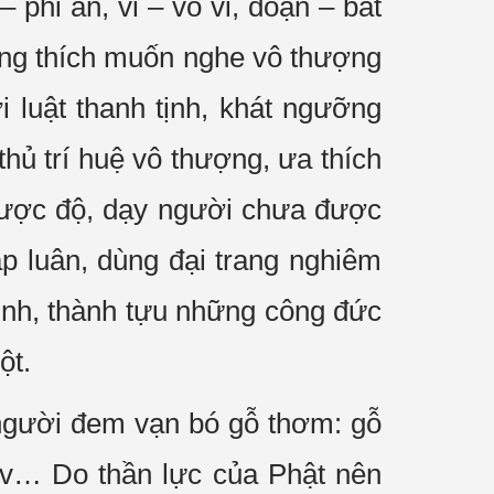
 phi an, vi – vô vi, đoạn – bất
ũng thích muốn nghe vô thượng
i luật thanh tịnh, khát ngưỡng
thủ trí huệ vô thượng, ưa thích
 được độ, dạy người chưa được
p luân, dùng đại trang nghiêm
tịnh, thành tựu những công đức
ột.
 người đem vạn bó gỗ thơm: gỗ
.v… Do thần lực của Phật nên