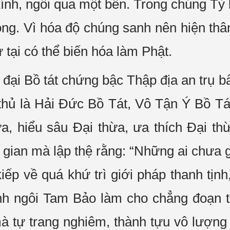
ính, ngồi qua một bên. Trong chúng Tỳ 
ộng. Vì hóa độ chúng sanh nên hiện th
 tại có thể biến hóa làm Phật.
 đại Bồ tát chứng bậc Thập địa an trụ b
thủ là Hải Đức Bồ Tát, Vô Tận Ý Bồ Tá
ừa, hiểu sâu Đại thừa, ưa thích Đại th
 gian mà lập thệ rằng: “Những ai chưa g
kiếp về quá khứ trì giới pháp thanh tịn
ạnh ngôi Tam Bảo làm cho chẳng đoạn t
mà tự trang nghiêm, thành tựu vô lượn