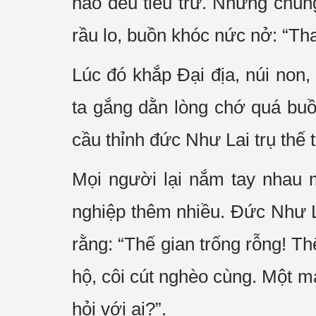
não đều tiêu trừ. Những chúng
rầu lo, buồn khóc nức nở: “Tha
Lúc đó khắp Đại địa, núi non
ta gắng dằn lòng chớ quá buồ
cầu thỉnh đức Như Lai trụ thế 
Mọi người lại nắm tay nhau 
nghiệp thêm nhiều. Đức Như L
rằng: “Thế gian trống rỗng! T
hộ, côi cút nghèo cùng. Một m
hỏi với ai?”.