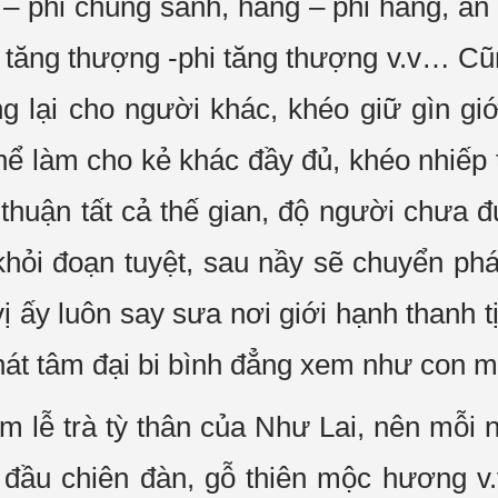
– phi chúng sanh, hằng – phi hằng, an –
n, tăng thượng -phi tăng thượng v.v… C
ng lại cho người khác, khéo giữ gìn giớ
thể làm cho kẻ khác đầy đủ, khéo nhiếp 
y thuận tất cả thế gian, độ người chưa
khỏi đoạn tuyệt, sau nầy sẽ chuyển phá
ị ấy luôn say sưa nơi giới hạnh thanh 
hát tâm đại bi bình đẳng xem như con m
 lễ trà tỳ thân của Như Lai, nên mỗi
u đầu chiên đàn, gỗ thiên mộc hương v