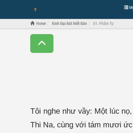
Mụ
Home
Kinh Đại Bát Niết Bàn
01. Phẩm Tự
Tôi nghe như vầy: Một lúc nọ
Thi Na, cùng với tám mươi ức 