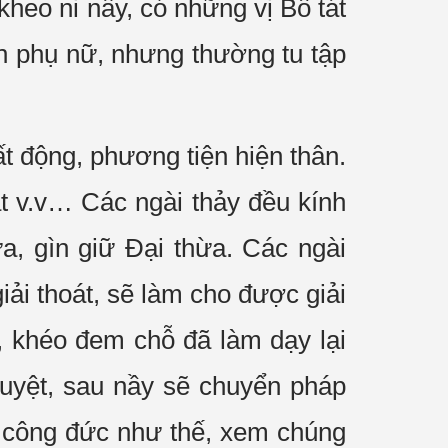
kheo ni nầy, có những vị Bồ tát
ân phụ nữ, nhưng thường tu tập
ất động, phương tiện hiện thân.
t v.v… Các ngài thảy đều kính
ừa, gìn giữ Đại thừa. Các ngài
iải thoát, sẽ làm cho được giải
h, khéo đem chỗ đã làm dạy lại
uyệt, sau nầy sẽ chuyển pháp
g công đức như thế, xem chúng