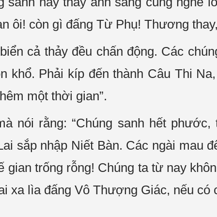
 sanh nầy thấy ánh sáng cùng nghe lời
n ôi! còn gì đấng Từ Phụ! Thương thay,
, biển cả thảy đều chấn động. Các chú
n khổ. Phải kíp đến thành Câu Thi Na, 
thêm một thời gian”.
mà nói rằng: “Chúng sanh hết phước, t
ai sắp nhập Niết Bàn. Các ngài mau đến
hế gian trống rỗng! Chúng ta từ nay khô
ai xa lìa đấng Vô Thượng Giác, nếu có 