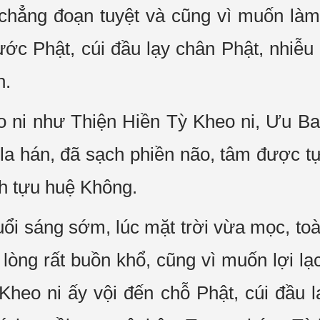
p chẳng đoạn tuyệt và cũng vì muốn là
ước Phật, cúi đầu lạy chân Phật, nhiễu
n.
o ni như Thiện Hiền Tỳ Kheo ni, Ưu B
 la hán, đã sạch phiền não, tâm được tự
nh tựu huệ Không.
ổi sáng sớm, lúc mặt trời vừa mọc, to
, lòng rất buồn khổ, cũng vì muốn lợi 
Kheo ni ấy vội đến chỗ Phật, cúi đầu l