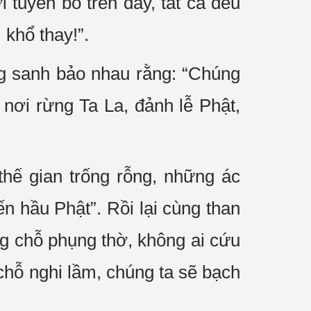
 tuyên bố trên đây, tất cả đều
 khổ thay!”.
ng sanh bảo nhau rằng: “Chúng
nơi rừng Ta La, đảnh lễ Phật,
hế gian trống rỗng, những ác
 hầu Phật”. Rồi lại cùng than
ng chỗ phụng thờ, không ai cứu
chỗ nghi lầm, chúng ta sẽ bạch