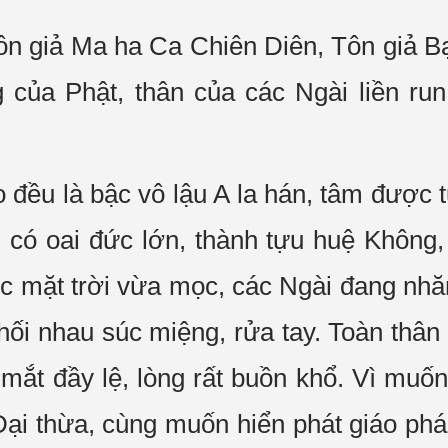
 Tôn giả Ma ha Ca Chiên Diên, Tôn giả 
của Phật, thân của các Ngài liền run 
 đều là bậc vô lậu A la hán, tâm được t
 có oai đức lớn, thành tựu huệ Không, 
úc mặt trời vừa mọc, các Ngài đang nh
hối nhau súc miệng, rửa tay. Toàn thâ
 mắt đầy lệ, lòng rất buồn khổ. Vì muốn
ại thừa, cùng muốn hiển phát giáo ph