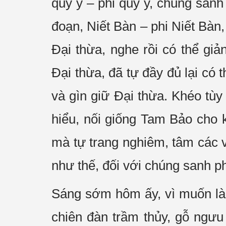
quy y – phi quy y, chúng sanh 
đoạn, Niết Bàn – phi Niết Bà
Đại thừa, nghe rồi có thể giả
Đại thừa, đã tự đầy đủ lại có 
và gìn giữ Đại thừa. Khéo tù
hiểu, nối giống Tam Bảo cho 
mà tự trang nghiêm, tâm các v
như thế, đối với chúng sanh p
Sáng sớm hôm ấy, vì muốn làm
chiên đàn trầm thủy, gỗ ngư