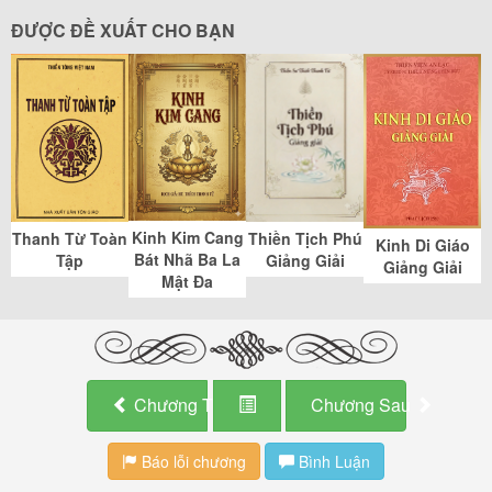
ĐƯỢC ĐỀ XUẤT CHO BẠN
Kinh Kim Cang
Thiền Tịch Phú
Thanh Từ Toàn
Kinh Di Giáo
Bát Nhã Ba La
Giảng Giải
Tập
Giảng Giải
Mật Đa
Chương Trước
Chương Sau
Báo lỗi chương
Bình Luận