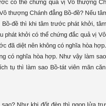
trước có thể chứng quả vị Vô thượng C
ị Vô thượng Chánh đẳng Bồ-đề? Nếu tâm
Bồ-đề thì khi tâm trước phát khởi, tâ
u phát khởi có thể chứng đắc quả vị V
ước đã diệt nên không có nghĩa hòa hợ
hông có nghĩa hòa hợp. Như vậy làm sao
ích tụ thì làm sao Bồ-tát viên mãn căn
 sao? Như khi đốt đèn thì ngọn lửa tr