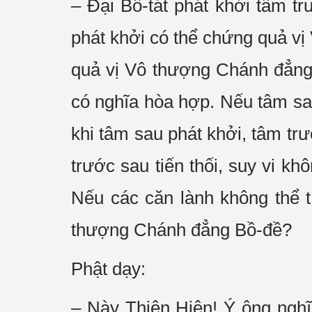
– Đại Bồ-tát phát khởi tâm 
phát khởi có thể chứng quả v
quả vị Vô thượng Chánh đẳng 
có nghĩa hòa hợp. Nếu tâm sa
khi tâm sau phát khởi, tâm tr
trước sau tiến thối, suy vi k
Nếu các căn lành không thể t
thượng Chánh đẳng Bồ-đề?
Phật dạy:
– Này Thiện Hiện! Ý ông nghĩ