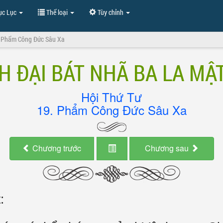
c Lục
Thể loại
Tùy chỉnh
. Phẩm Công Đức Sâu Xa
H ĐẠI BÁT NHÃ BA LA MẬ
Hội Thứ Tư
19. Phẩm Công Đức Sâu Xa
Chương trước
Chương sau
: