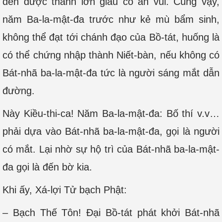
đến được thành lớn giàu có an vui. Cũng vậy,
năm Ba-la-mật-đa trước như kẻ mù bẩm sinh,
không thể đạt tới chánh đạo của Bồ-tát, huống là
có thể chứng nhập thành Niết-bàn, nếu không có
Bát-nhã ba-la-mật-đa tức là người sáng mắt dẫn
đường.
Này Kiều-thi-ca! Năm Ba-la-mật-đa: Bố thí v.v…
phải dựa vào Bát-nhã ba-la-mật-đa, gọi là người
có mắt. Lại nhờ sự hộ trì của Bát-nhã ba-la-mật-
đa gọi là đến bờ kia.
Khi ấy, Xá-lợi Tử bạch Phật:
– Bạch Thế Tôn! Đại Bồ-tát phát khởi Bát-nhã