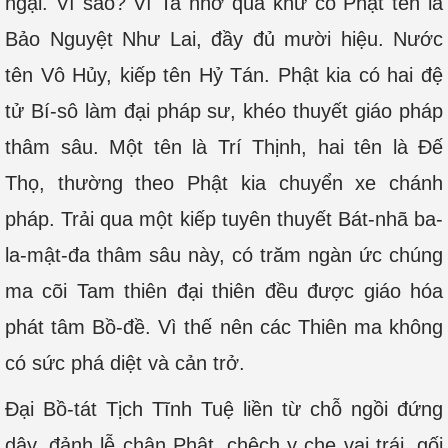
ngại. Vì sao? Vì Ta nhớ quá khứ có Phật tên là
Bảo Nguyệt Như Lai, đầy đủ mười hiệu. Nước
tên Vô Hủy, kiếp tên Hỷ Tán. Phật kia có hai đệ
tử Bí-sô làm đại pháp sư, khéo thuyết giáo pháp
thâm sâu. Một tên là Trí Thịnh, hai tên là Ðế
Thọ, thường theo Phật kia chuyển xe chánh
pháp. Trải qua một kiếp tuyên thuyết Bát-nhã ba-
la-mật-đa thâm sâu này, có trăm ngàn ức chúng
ma cõi Tam thiên đại thiên đều được giáo hóa
phát tâm Bồ-đề. Vì thế nên các Thiên ma không
có sức phá diệt và cản trở.
Đại Bồ-tát Tịch Tĩnh Tuệ liền từ chỗ ngồi đứng
dậy, đảnh lễ chân Phật, chệch y che vai trái, gối