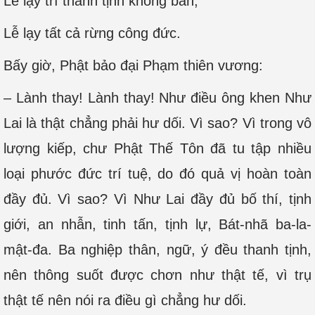
Lễ lạy trí thanh tịnh không bẩn,
Lễ lạy tất cả rừng công đức.
Bấy giờ, Phật bảo đại Phạm thiên vương:
– Lành thay! Lành thay! Như điều ông khen Như
Lai là thật chẳng phải hư dối. Vì sao? Vì trong vô
lượng kiếp, chư Phật Thế Tôn đã tu tập nhiều
loại phước đức trí tuệ, do đó quả vị hoàn toàn
đầy đủ. Vì sao? Vì Như Lai đầy đủ bố thí, tịnh
giới, an nhẫn, tinh tấn, tịnh lự, Bát-nhã ba-la-
mật-đa. Ba nghiệp thân, ngữ, ý đều thanh tịnh,
nên thông suốt được chơn như thật tế, vì trụ
thật tế nên nói ra điều gì chẳng hư dối.