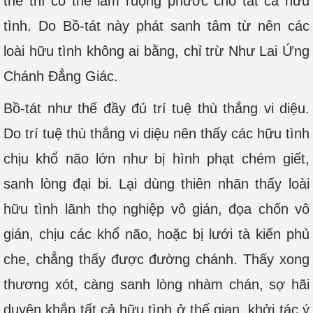
thế thì có thể làm ruộng phước cho tất cả hữu
tình. Do Bồ-tát này phát sanh tâm từ nên các
loài hữu tình không ai bằng, chỉ trừ Như Lai Ứng
Chánh Đẳng Giác.
Bồ-tát như thế đầy đủ trí tuệ thù thắng vi diệu.
Do trí tuệ thù thắng vi diệu nên thấy các hữu tình
chịu khổ não lớn như bị hình phạt chém giết,
sanh lòng đại bi. Lại dùng thiên nhãn thấy loài
hữu tình lãnh thọ nghiệp vô gián, đọa chốn vô
gián, chịu các khổ não, hoặc bị lưới tà kiến phủ
che, chẳng thấy được đường chánh. Thấy xong
thương xót, càng sanh lòng nhàm chán, sợ hãi
duyên khắp tất cả hữu tình ở thế gian, khởi tác ý