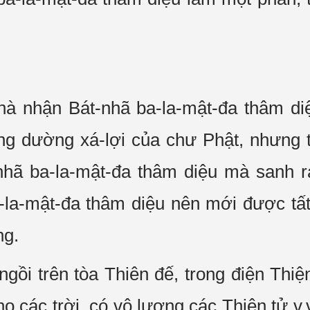
hà nhận Bát-nhã ba-la-mật-đa thâm diệ
úng dường xá-lợi của chư Phật, nhưng t
hã ba-la-mật-đa thâm diệu mà sanh r
a-mật-đa thâm diệu nên mới được tất c
ng.
ồi trên tòa Thiên đế, trong điện Thiệ
ho các trời, có vô lượng các Thiên tử v