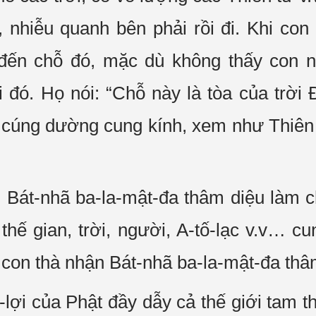
 nhiễu quanh bên phải rồi đi. Khi con 
đến chỗ đó, mặc dù không thấy con 
 đó. Họ nói: “Chỗ này là tòa của trời 
cúng dường cung kính, xem như Thiên c
. Bát-nhã ba-la-mật-đa thâm diệu làm c
ả thế gian, trời, người, A-tố-lạc v.v…
a con thà nhận Bát-nhã ba-la-mật-đa thâ
lợi của Phật đầy dẫy cả thế giới tam th