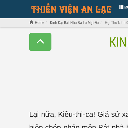
Mụ
Home
Kinh Đại Bát Nhã Ba La Mật Đa
Hội Thứ Năm 0
KIN
Lại nữa, Kiều-thi-ca! Giả sử 
biên chép pháp môn Bát-nhã b