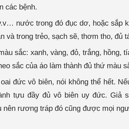
n các bệnh.
 v.v… nước trong đó đục dơ, hoặc sắp 
àn và trong trẻo, sạch sẽ, thơm tho, đủ
àu sắc: xanh, vàng, đỏ, trắng, hồng, tí
theo sắc của áo làm thành đủ thứ màu s
oai đức vô biên, nói không thể hết. Nế
nh tựu đầy đủ vô biên uy đức. Giả s
 nên rương tráp đó cũng được mọi ngườ