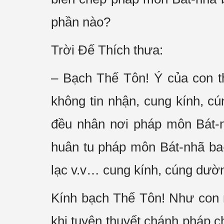
phần nào?
Trời Ðế Thích thưa:
– Bạch Thế Tôn! Ý của con t
không tin nhận, cung kính, c
đều nhân nơi pháp môn Bát-n
huân tu pháp môn Bát-nhã ba-l
lạc v.v… cung kính, cúng dườ
Kính bạch Thế Tôn! Như con ng
khi tuyên thuyết chánh pháp c