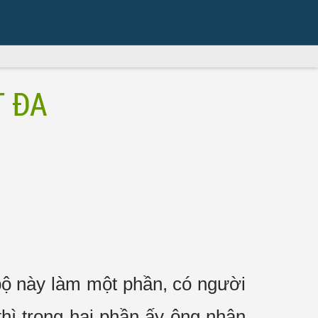
T ĐA
-bộ này làm một phần, có người
hì trong hai phần ấy ông nhận