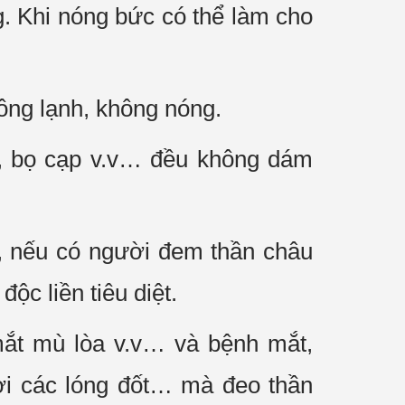
g. Khi nóng bức có thể làm cho
hông lạnh, không nóng.
t, bọ cạp v.v… đều không dám
, nếu có người đem thần châu
ộc liền tiêu diệt.
mắt mù lòa v.v… và bệnh mắt,
nơi các lóng đốt… mà đeo thần