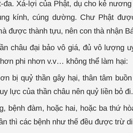
t-đa. Xá-lợi của Phật, dụ cho kẻ nương
ng kính, cúng dường. Chư Phật được đắ
à được thành tựu, nên con thà nhận Bá
n châu đại bảo vô giá, đủ vô lượng uy
nhơn phi nhơn v.v… không thể làm hại:
ơn bị quỷ thần gây hại, thân tâm buồn
uy lực của thần châu nên quỷ liền bỏ đi.
g, bệnh đàm, hoặc hai, hoặc ba thứ h
ân thì các bệnh như thế đều được trừ di