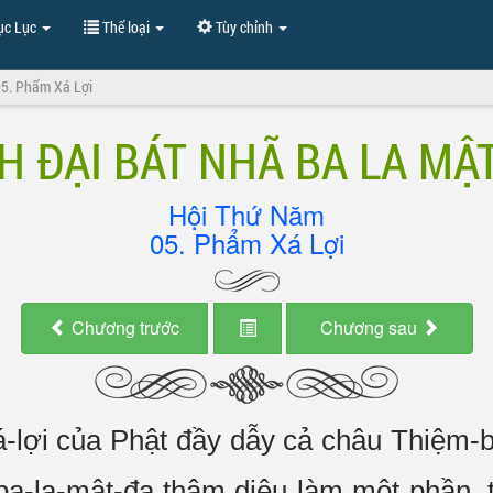
c Lục
Thể loại
Tùy chỉnh
5. Phẩm Xá Lợi
H ĐẠI BÁT NHÃ BA LA MẬ
Hội Thứ Năm
05. Phẩm Xá Lợi
Chương trước
Chương sau
xá-lợi của Phật đầy dẫy cả châu Thiệm
a-la-mật-đa thâm diệu làm một phần, t