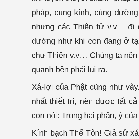
pháp, cung kính, cúng dường,
nhưng các Thiên tử v.v… đi 
dường như khi con đang ở tại
chư Thiên v.v… Chúng ta nên 
quanh bên phải lui ra.
Xá-lợi của Phật cũng như vậy
nhất thiết trí, nên được tất c
con nói: Trong hai phần, ý củ
Kính bạch Thế Tôn! Giả sử xá-