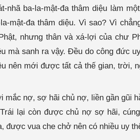
-nhã ba-la-mật-đa thâm diệu làm một p
la-mật-đa thâm diệu. Vì sao? Vì chẳng
 Phật, nhưng thân và xá-lợi của chư P
ệu mà sanh ra vậy. Đều do công đức u
u nên mới được tất cả thế gian, trời, n
 mắc nợ, sợ hãi chủ nợ, liền gần gũi
. Trái lại còn được chủ nợ sợ hãi, cún
, được vua che chở nên có nhiều uy th