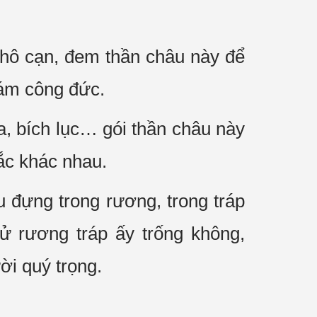
khô cạn, đem thần châu này để
 tám công đức.
a, bích lục… gói thần châu này
ắc khác nhau.
u đựng trong rương, trong tráp
ử rương tráp ấy trống không,
i quý trọng.