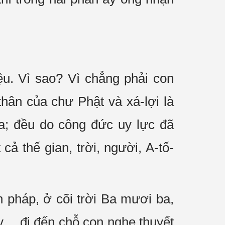
u. Vì sao? Vì chẳng phải con
hân của chư Phật và xá-lợi là
a; đều do công đức uy lực đã
ả thế gian, trời, người, A-tố-
n pháp, ở cõi trời Ba mươi ba,
.v… đi đến chỗ con nghe thuyết