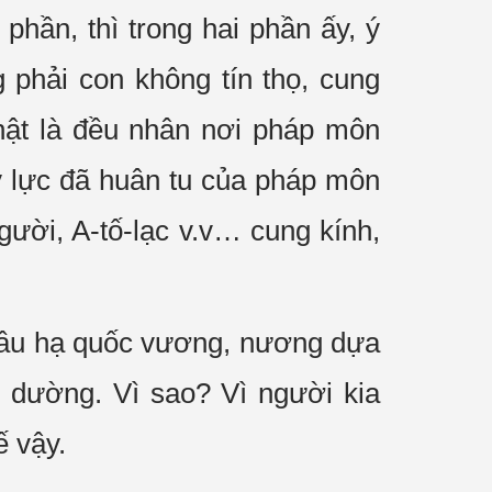
hần, thì trong hai phần ấy, ý
 phải con không tín thọ, cung
hật là đều nhân nơi pháp môn
y lực đã huân tu của pháp môn
gười, A-tố-lạc v.v… cung kính,
 hầu hạ quốc vương, nương dựa
g dường. Vì sao? Vì người kia
ế vậy.