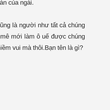
oàn
của ngài.
cũng là người như tất cả
chúng
 mê
mới làm ô uế được
chúng
ềm vui mà thôi.Bạn tên là gì?