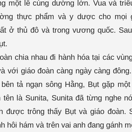
g một lễ
cúng dường
lớn. Vua và triề
ường
thực phẩm
và y dược cho mọi 
t ở thủ đô và trong vương quốc. Sau
ụt.
đoàn
chia nhau đi
hành hóa
tại các vùn
và với
giáo đoàn
càng ngày càng đông. 
 bên tả ngạn
sông Hằng
, Bụt gặp một
 tên là Sunita, Sunita đã từng nghe n
nh được trông thấy Bụt và
giáo đoàn
. 
h hôi hám và trên vai anh đang gánh mộ