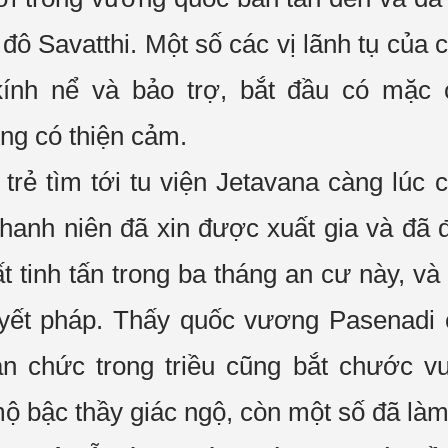
 đô Savatthi. Một số các vị lãnh tụ của
ính nể và
bảo trợ
, bắt đầu có
mặc 
ông có
thiện cảm
.
 trẻ
tìm tới
tu viện
Jetavana càng lúc 
thanh niên đã xin được
xuất gia
và đã đ
ất
tinh tấn
trong ba tháng
an cư
này, và
yết pháp
. Thấy
quốc vương
Pasenadi
 chức trong triều cũng bắt chước vu
ộ bậc thầy
giác ngộ
, còn một số đã là