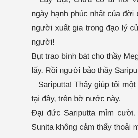
ngày
hạnh phúc
nhất của đời 
người
xuất gia
trong
đạo lý
củ
người!
Bụt trao
bình bát
cho thầy Meg
lấy. Rồi người bảo thầy Sariput
– Sariputta! Thầy giúp tôi một
tại đây, trên bờ nước này.
Đại đức
Sariputta
mỉm cười
.
Sunita không
cảm thấy
thoải 