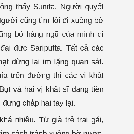
rông thấy Sunita. Người
quyết
gười cũng tìm lối
đi xuống
bờ
 cũng bỏ hàng ngũ của mình
đi
o
đại đức
Sariputta. Tất cả các
oạt
dừng lại
im lặng
quan sát
.
ía trên đường thì các vị
khất
Bụt và hai vị
khất sĩ
đang
tiến
 đứng chắp hai tay lại.
á nhiều. Từ già trẻ trai gái,
tìm cách
tránh xuống bờ nước,