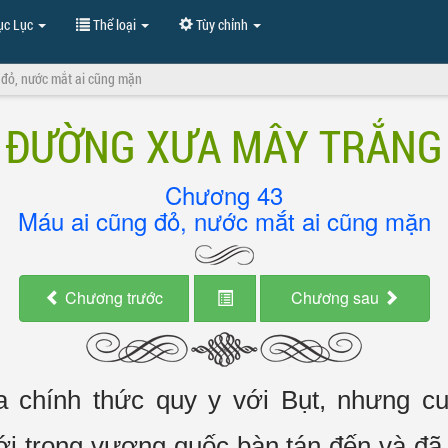
c Lục
Thể loại
Tùy chỉnh
đỏ, nước mắt ai cũng mặn
ĐƯỜNG XƯA MÂY TRẮNG
Chương 43
Máu ai cũng đỏ, nước mắt ai cũng mặn
Chương trước
Chương sau
ưa
chính thức
quy y
với Bụt, nhưng cu
ới trong vương quốc
bàn tán
đến và đã