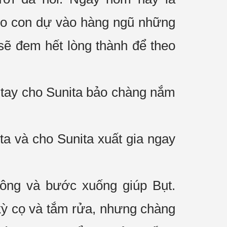
ho con
dự vào
hàng ngũ những
 sẽ đem
hết lòng
thành để theo
tay cho Sunita bảo chàng nắm
ta và cho Sunita
xuất gia
ngay
sông và
bước xuống
giúp Bụt.
kỳ cọ và tắm rửa, nhưng chàng