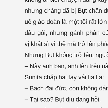
nhưng chàng đã bị Bụt chặn 
uế
giáo đoàn
là một tội rất lớ
đầu gối, nhưng gánh phân c
vị
khất sĩ
vì thế mà trở lên ph
Nhưng Bụt không trở lên, ngườ
– Này anh bạn, anh lên trên n
Sunita chắp hai tay vái
lia lịa
:
– Bạch
đại đức
, con không d
– Tại sao? Bụt
dịu dàng
hỏi.