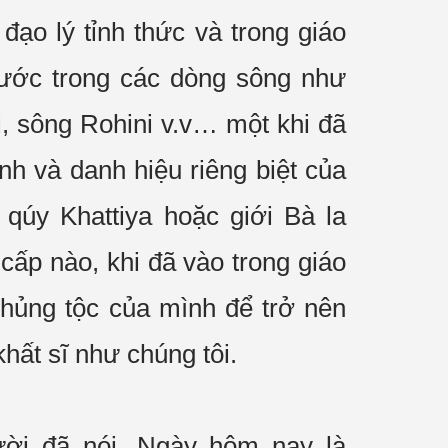
g
đạo lý
tỉnh thức
và trong
giáo
Nước trong các dòng sông như
, sông Rohini v.v… một khi đã
tính và
danh hiệu
riêng biệt của
 qúy Khattiya hoặc giới
Bà la
 cấp
nào, khi đã vào trong
giáo
hủng tộc
của mình để trở nên
khất sĩ
như
chúng tôi
.
ời đã nói. Ngày hôm nay là