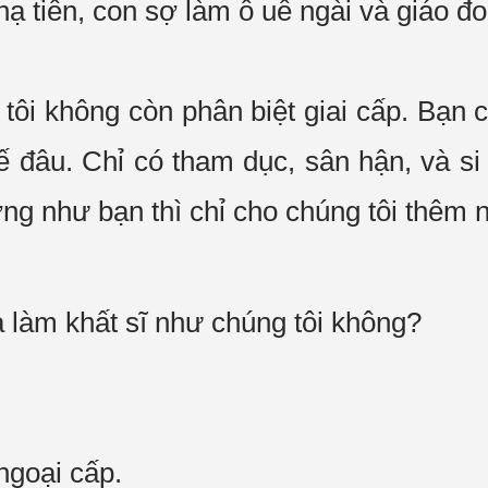
ạ tiên, con sợ làm ô uế ngài và
giáo đ
tôi
không còn
phân biệt giai cấp
. Bạn 
ế đâu. Chỉ có
tham dục
,
sân hận
, và
si
ơng
như bạn thì chỉ cho
chúng tôi
thêm ni
a
làm
khất sĩ
như
chúng tôi
không?
ngoại cấp.