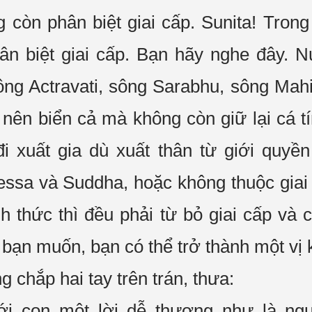
ng còn
phân biệt giai cấp
. Sunita! Tron
ân biệt giai cấp
. Bạn hãy nghe đây. 
g Actravati, sông Sarabhu, sông Mahi
ở nên biển cả mà không còn giữ lại cá 
đi
xuất gia
dù
xuất thân
từ giới quyền
essa và Suddha, hoặc không thuộc
giai
nh thức
thì đều phải
từ bỏ
giai cấp
và
c
u bạn muốn, bạn có thể
trở thành
một vị
g chắp hai tay trên trán, thưa:
với con một lời
dễ thương
như là ngư