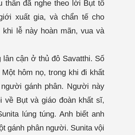
u thần đã nghe theo lời Bụt tổ
giới
xuất gia
, và
chẩn tế
cho
 khi lễ này hoàn mãn, vua và
g
lân cận
ở thủ đô Savatthi. Số
Một hôm nọ, trong khi đi
khất
 người gánh phân. Người này
ói về Bụt và
giáo đoàn
khất sĩ
,
Sunita
lúng túng
. Anh biết anh
t gánh phân người. Sunita vội