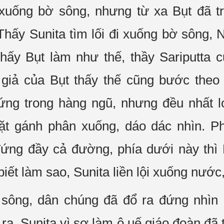
 xuống
bờ sông, nhưng từ xa Bụt đã t
hấy Sunita tìm lối
đi xuống
bờ sông, N
hấy Bụt làm như thế, thầy Sariputta
 giả
của Bụt thấy thế cũng bước the
ứng trong hàng ngũ, nhưng đều
nhất l
ặt gánh phân xuống, dáo dác nhìn. Ph
ng đầy cả đường, phía dưới này thì 
iết làm sao, Sunita liền lội xuống nước,
sông, dân chúng đã đổ ra đứng nhìn kh
 ra, Sunita vì sợ làm ô uế
giáo đoàn
đã