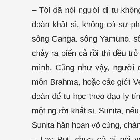
– Tôi đã nói người đi tu khô
đoàn
khất sĩ
, không có sự
ph
sông Ganga, sông Yamuno, sôn
chảy ra biển cả rồi thì đều tr
mình. Cũng như vậy, người 
môn
Brahma, hoặc các giới V
đoàn
để
tu học
theo
đạo lý
tỉ
một người
khất sĩ
. Sunita, nế
Sunita
hân hoan
vô cùng
, chàn
– Lạy Bụt, chưa có ai nói 