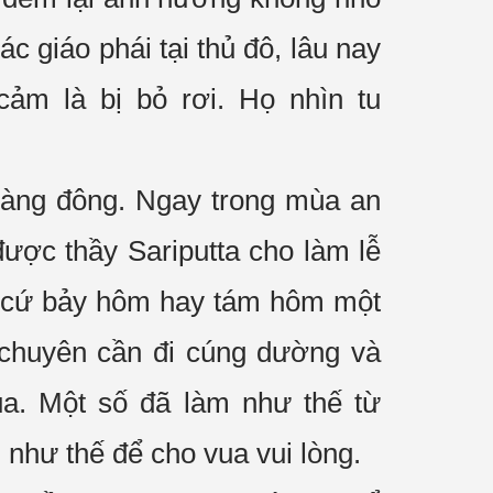
 các
giáo phái
tại thủ đô, lâu nay
cảm
là bị
bỏ rơi
. Họ nhìn
tu
càng đông. Ngay trong
mùa an
ược thầy Sariputta cho làm lễ
 cứ bảy hôm hay tám hôm
một
chuyên cần
đi
cúng dường
và
a. Một số đã làm như thế từ
m như thế để cho vua
vui lòng
.