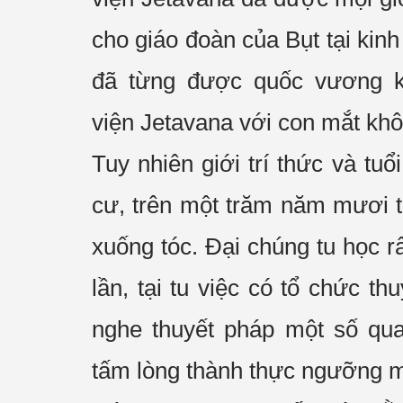
cho
giáo đoàn
của Bụt tại kinh
đã từng được
quốc vương
k
viện
Jetavana với con mắt kh
Tuy nhiên
giới
trí thức
và
tuổi
cư
, trên một trăm năm mươi 
xuống tóc.
Đại chúng
tu học
r
lần
, tại tu việc có tổ chức
thu
nghe
thuyết pháp
một số quan
tấm
lòng thành
thực ngưỡng m