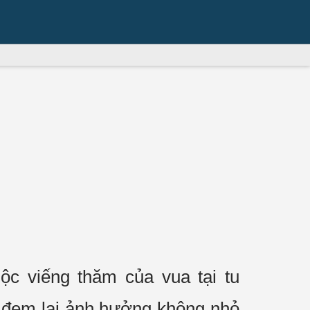
ộc viếng thăm của vua tại
tu
 đem lại
ảnh hưởng
không nhỏ