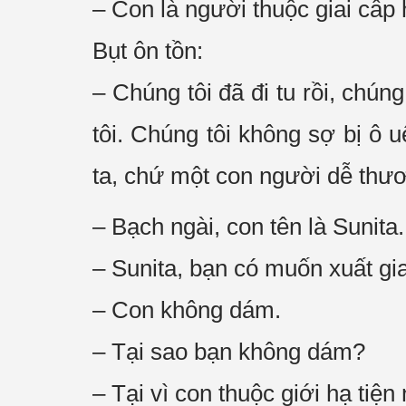
– Con là người thuộc
giai cấp
h
Bụt ôn tồn:
–
Chúng tôi
đã đi tu rồi,
chúng 
tôi
.
Chúng tôi
không sợ bị ô u
ta
, chứ một
con người
dễ thư
– Bạch ngài, con tên là Sunita.
– Sunita, bạn có muốn
xuất gi
– Con không dám.
– Tại sao bạn không dám?
–
Tại vì
con thuộc giới hạ tiện 