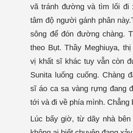
vã tránh đường và tìm lối
đi
tâm
độ người
gánh phân này.T
sông để đón đường chàng. T
theo
Bụt. Thầy Meghiuya,
thị
vị
khất sĩ
khác tuy vẫn còn đ
Sunita luống cuống. Chàng đ
sĩ
áo
ca sa
vàng rựng đang đứ
tới
và đi về phía mình. Chẳng b
Lúc bấy giờ, từ dãy nhà bên 
không ai biết chuyện đang xảy