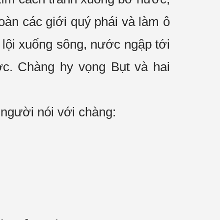
oàn các giới
quý phái
và làm ô
lội xuống sông, nước ngập tới
ước. Chàng
hy vọng
Bụt và hai
 người nói với chàng: