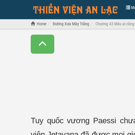
Mụ
Home
Đường Xưa Mây Trắng
Chương 43 Máu ai cũng 
Tuy
quốc vương
Paessi ch
viện
Jetavana đã được mọi gi