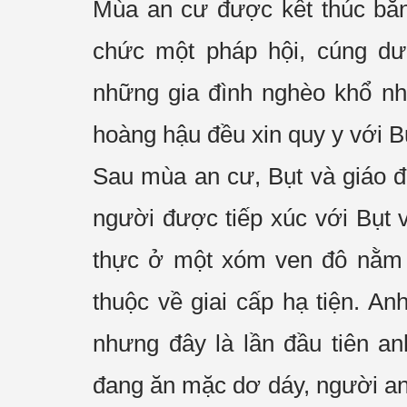
Mùa an cư
được
kết thúc
bằn
chức một
pháp hội
,
cúng d
những
gia đình
nghèo khổ
nhấ
hoàng hậu đều xin
quy y
với B
Sau
mùa an cư
, Bụt và
giáo 
người được
tiếp xúc
với Bụt 
thực
ở một xóm ven đô nằm
thuộc về
giai cấp
hạ tiện. Anh
nhưng đây là lần đầu tiên a
đang
ăn mặc
dơ dáy, người an