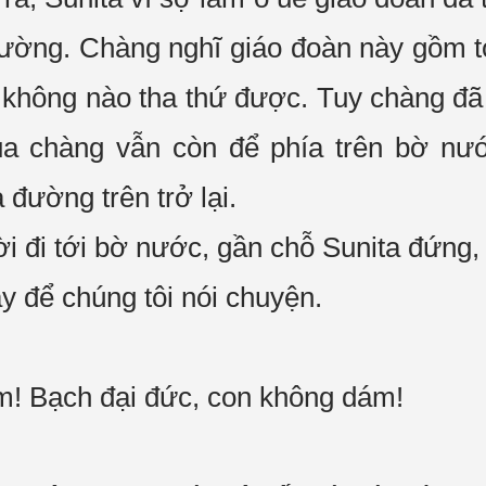
đường. Chàng nghĩ
giáo đoàn
này gồm t
n không nào
tha thứ
được. Tuy chàng đã 
ủa chàng vẫn còn để phía trên bờ n
ía đường trên
trở lại
.
i đi tới bờ nước, gần chỗ Sunita đứng,
ày để
chúng tôi
nói chuyện.
ám! Bạch
đại đức
, con không dám!