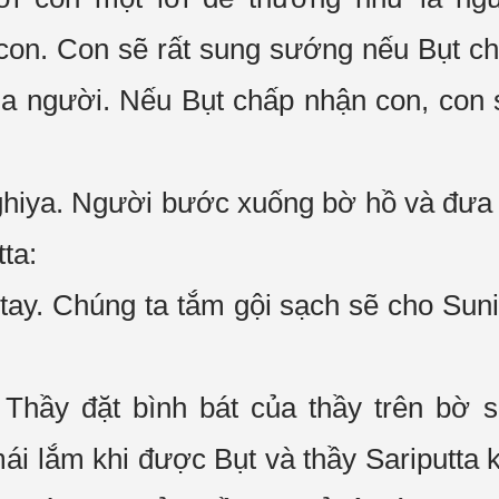
con. Con sẽ rất
sung sướng
nếu Bụt c
a người. Nếu Bụt
chấp nhận
con, con
hiya. Người
bước xuống
bờ hồ và đưa 
ta:
 tay.
Chúng ta
tắm gội sạch sẽ cho Suni
 Thầy đặt
bình bát
của thầy trên bờ 
mái
lắm khi
được Bụt và thầy Sariputta 