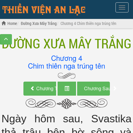
Show
Menu
Home
Đường Xưa Mây Trắng
Chương 4 Chim thiên nga trúng tên
ĐƯỜNG XƯA MÂY TRẮNG
Chương 4
Chim thiên nga trúng tên
Chương Trước
Chương Sau
Ngày hôm sau, Svastika
thả trâu bên bờ sông và