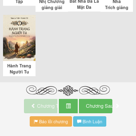
Bát Nhã Ba La
Tập
Nhị Chương
Nhã
Mật Đa
giảng giải
Trích giảng
Hành Trang
Người Tu
Chương Trước
Chương Sau
Báo lỗi chương
Bình Luận