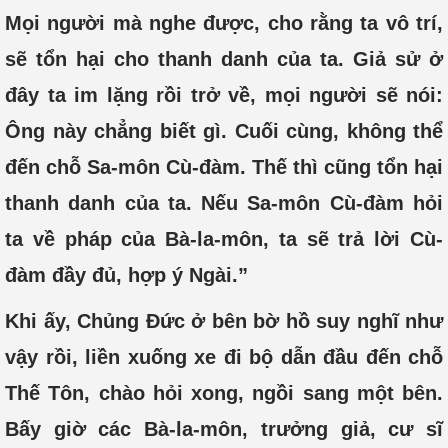
Mọi người mà nghe được, cho rằng ta vô trí,
sẽ tổn hại cho thanh danh của ta. Giả sử ở
đây ta im lặng rồi trở về, mọi người sẽ nói:
Ông này chẳng biết gì. Cuối cùng, không thể
đến chỗ Sa-môn Cù-đàm. Thế thì cũng tổn hại
thanh danh của ta. Nếu Sa-môn Cù-đàm hỏi
ta về pháp của Bà-la-môn, ta sẽ trả lời Cù-
đàm đầy đủ, hợp ý Ngài.”
Khi ấy, Chủng Đức ở bên bờ hồ suy nghĩ như
vậy rồi, liền xuống xe đi bộ dẫn đầu đến chỗ
Thế Tôn, chào hỏi xong, ngồi sang một bên.
Bấy giờ các Bà-la-môn, trưởng giả, cư sĩ