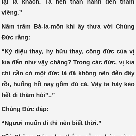
lại là khách. Ta nên thân hành đến thăm
viếng.”
Năm trăm Bà-la-môn khi ấy thưa với Chủng
Đức rằng:
“Kỳ diệu thay, hy hữu thay, công đức của vị
kia đến như vậy chăng? Trong các đức, vị kia
chỉ cần có một đức là đã không nên đến đây
rồi, huống hồ nay gồm đủ cả. Vậy ta hãy kéo
hết đi thăm hỏi”..”
Chủng Đức đáp:
“Ngươi muốn đi thì nên biết thời.”