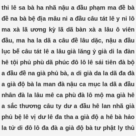
thi lê sa bà ha nhã nậu a đầu phạm ma đề bà
đề na bà bệ địa mâu ni a đầu câu tát lê y ni lô
ma xà lã ương kỳ lã dã bàn xà a lâu ô viên
đầu, ma ha la dã a câu đề lâu dặc, nậu a đầu
lục bế câu tát lê a lâu già lăng ỷ già di la đàn
hê tội phủ phù dã phúc đô lô lê sái tiên đà bộ
a đầu đề na già phủ bà, a di già da la dã đa đà
a già độ bà la man đà nậu ca mục la dã a đầu
nhân đà la lâu mê ca phù đà lô mộ ma già hê
a sắc thương câu ty dư a đầu hê lan nhã già
phủ bệ lê vị dư lê đa tha a già độ a hê bà hảo
la tử di đô lô đa đà a già độ bà tư phật ly thủ