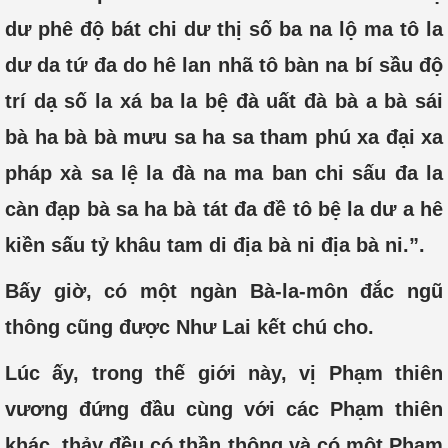
dư phê độ bát chi dư thị số ba na lộ ma tô la
dư da tứ đa do hê lan nhã tô bàn na bí sầu độ
trí dạ số la xá ba la bệ đà uất đà bà a bà sái
bà ha bà bà mưu sa ha sa tham phú xa đại xa
pháp xà sa lệ la đà na ma ban chi sấu đa la
càn đạp bà sa ha bà tát đa đề tô bệ la dư a hê
kiền sấu tỷ khâu tam di địa bà ni địa bà ni.”.
Bấy giờ, có một ngàn Bà-la-môn đắc ngũ
thông cũng được Như Lai kết chú cho.
Lúc ấy, trong thế giới này, vị Phạm thiên
vương đứng đầu cùng với các Phạm thiên
khác, thảy đều có thần thông và có một Phạm