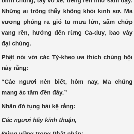
binh chủng, tay vỗ xe, tiếng rền như sấm dậy.
Những ai trông thấy không khỏi kinh sợ. Ma
vương phóng ra gió to mưa lớn, sấm chớp
vang rền, hướng đến rừng Ca-duy, bao vây
đại chúng.
Phật nói với các Tỳ-kheo ưa thích chúng hội
này rằng:
“Các ngươi nên biết, hôm nay, Ma chúng
mang ác tâm đến đây.”
Nhân đó tụng bài kệ rằng:
Các ngươi hãy kính thuận,
Đứng vững trong Phật pháp;