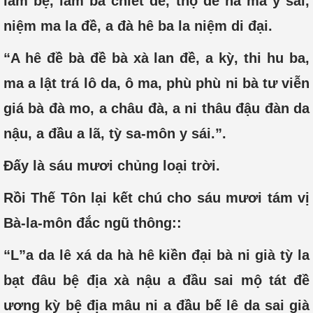
lam bệ, lam bà chiết đế, thọ đề na ma y sái,
niệm ma la đề, a đà hê ba la niệm di đại.
“A hê đề bà đề bà xà lan đề, a kỳ, thi hu ba,
ma a lật trá lô da, ô ma, phù phù ni bà tư viễn
giá bà đà mo, a châu đà, a ni thâu đậu đàn da
nậu, a đầu a lã, tỳ sa-môn y sái.”.
Đấy là sáu mươi chủng loại trời.
Rồi Thế Tôn lại kết chú cho sáu mươi tám vị
Bà-la-môn đắc ngũ thông::
“L”a da lê xá da hà hê kiền đại bà ni già tỳ la
bạt đâu bệ địa xà nậu a đầu sai mộ tát đề
ương kỳ bệ địa mâu ni a đầu bế lê da sai già