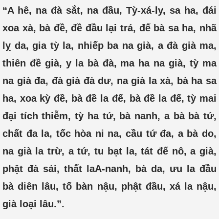
“A hê, na đà sắt, na đầu, Tỳ-xá-ly, sa ha, đái
xoa xà, bà đề, đề đầu lại trá, đế bà sa ha, nhã
lỵ da, gia tỳ la, nhiếp ba na già, a đà già ma,
thiên đề già, y la bà đà, ma ha na già, tỳ ma
na già đa, đà già đà dư, na già la xà, bà ha sa
ha, xoa kỳ đề, bà đề la đế, bà đề la đế, tỳ mai
đại tích thiễm, tỳ ha tứ, bà nanh, a bà bà tứ,
chất đa la, tốc hòa ni na, cầu tứ đa, a bà do,
na già la trừ, a tứ, tu bạt la, tát đế nô, a già,
phật đà sái, thất laA-nanh, bà da, ưu la đầu
bà diên lâu, tố bàn nậu, phật đầu, xá la nậu,
già loại lâu.”.