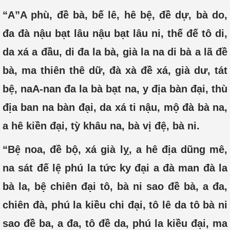
“A”A phù, đề bà, bế lê, hê bệ, đề dự, bà do,
đa đà nậu bạt lâu nậu bạt lâu ni, thế đế tô di,
da xá a đầu, di đa la bà, già la na di bà a lã đề
bà, ma thiên thê dữ, đà xà đề xá, già dư, tát
bệ, naA-nan đa la bà bạt na, y địa bàn đại, thù
địa ban na bàn đại, da xá ti nậu, mộ đà bà na,
a hê kiền đại, tỳ khâu na, bà vị đệ, bà ni.
“Bệ noa, đề bộ, xá già lỵ, a hê địa dũng mê,
na sát đế lệ phú la tức ky đại a đà man đà la
bà la, bệ chiên đại tô, bà ni sao đề bà, a đa,
chiên đà, phú la kiều chi đại, tô lê da tô bà ni
sao đề ba, a đa, tô đề da, phú la kiều đại, ma