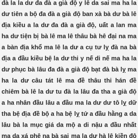
đà la la dư đa đà a già độ y lê da sai ma ha la
dư tiên a bộ đa đà a già độ ban xà bà dư bà lê
địa kiều a la dư đa đà a già độ, uất a lan ma
ha dư tiện bị bà lê ma lê thâu bà hê đại na ma
a bàn địa khổ ma lê la dư a cụ tư lỵ đà na bà
địa a đầu kiều bệ la dư thi y nế di nế ma ha la
dư phục bà lâu đa đà a già độ bạt đà bà lỵ ma
ha la dư câu tát lê ma đề thâu thi hán đề
chiêm bà lê la dư tu đà la lâu đa tha a già độ
a ha nhân đầu lâu a đầu ma la dư dư tô lỵ dữ
tha bệ địa đề bộ a ha bệ lỵ tứ a đầu hằng a da
lâu bà la mục giá da mộ a di nậu a đầu nhất
ma da xá phê na bà sai ma la dư hà lê kiền độ