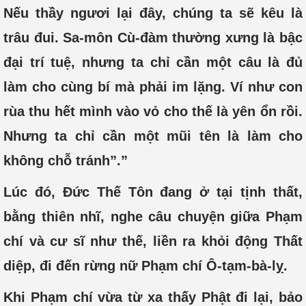
Nếu thầy ngươi lại đây, chúng ta sẽ kêu là
trâu đui. Sa-môn Cù-đàm thường xưng là bậc
đại trí tuệ, nhưng ta chỉ cần một câu là đủ
làm cho cùng bí mà phải im lặng. Ví như con
rùa thu hết mình vào vỏ cho thế là yên ổn rồi.
Nhưng ta chỉ cần một mũi tên là làm cho
không chỗ tránh”.”
Lúc đó, Ðức Thế Tôn đang ở tại tịnh thất,
bằng thiên nhĩ, nghe câu chuyện giữa Phạm
chí và cư sĩ như thế, liền ra khỏi động Thất
diệp, đi đến rừng nữ Phạm chí Ô-tạm-bà-lỵ.
Khi Phạm chí vừa từ xa thấy Phật đi lại, bảo