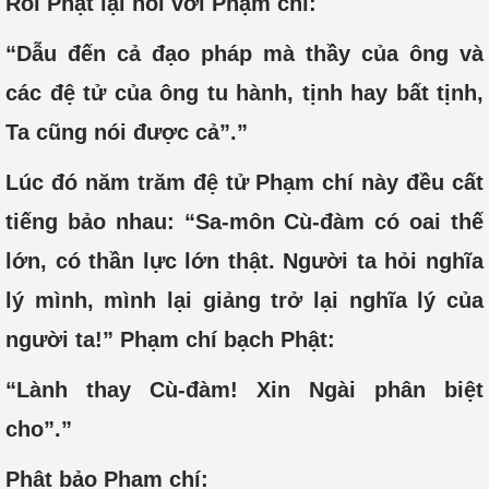
Rồi Phật lại nói với Phạm chí:
“Dẫu đến cả đạo pháp mà thầy của ông và
các đệ tử của ông tu hành, tịnh hay bất tịnh,
Ta cũng nói được cả”.”
Lúc đó năm trăm đệ tử Phạm chí này đều cất
tiếng bảo nhau: “Sa-môn Cù-đàm có oai thế
lớn, có thần lực lớn thật. Người ta hỏi nghĩa
lý mình, mình lại giảng trở lại nghĩa lý của
người ta!” Phạm chí bạch Phật:
“Lành thay Cù-đàm! Xin Ngài phân biệt
cho”.”
Phật bảo Phạm chí: