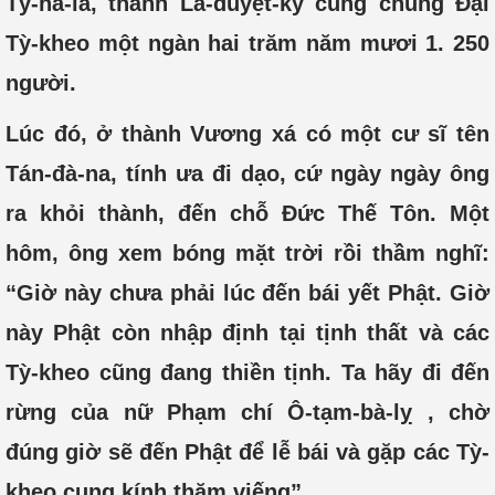
Tỳ-ha-la, thành La-duyệt-kỳ cùng chúng Đại
Tỳ-kheo một ngàn hai trăm năm mươi 1. 250
người.
Lúc đó, ở thành Vương xá có một cư sĩ tên
Tán-đà-na, tính ưa đi dạo, cứ ngày ngày ông
ra khỏi thành, đến chỗ Ðức Thế Tôn. Một
hôm, ông xem bóng mặt trời rồi thầm nghĩ:
“Giờ này chưa phải lúc đến bái yết Phật. Giờ
này Phật còn nhập định tại tịnh thất và các
Tỳ-kheo cũng đang thiền tịnh. Ta hãy đi đến
rừng của nữ Phạm chí Ô-tạm-bà-lỵ , chờ
đúng giờ sẽ đến Phật để lễ bái và gặp các Tỳ-
kheo cung kính thăm viếng”.