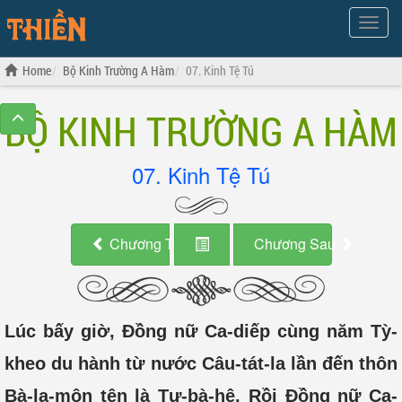
Show
Menu
Home
Bộ Kinh Trường A Hàm
07. Kinh Tệ Tú
BỘ KINH TRƯỜNG A HÀM
07. Kinh Tệ Tú
Chương Trước
Chương Sau
Lúc bấy giờ, Đồng nữ Ca-diếp cùng năm Tỳ-
kheo du hành từ nước Câu-tát-la lần đến thôn
Bà-la-môn tên là Tư-bà-hê. Rồi Đồng nữ Ca-