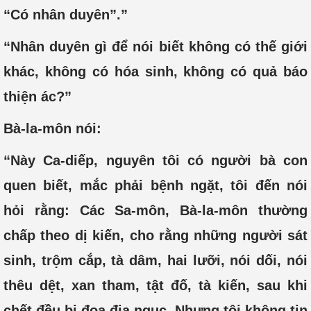
“Có nhân duyên”.”
“Nhân duyên gì để nói biết không có thế giới
khác, không có hóa sinh, không có quả báo
thiện ác?”
Bà-la-môn nói:
“Này Ca-diếp, nguyên tôi có người bà con
quen biết, mắc phải bệnh ngặt, tôi đến nói
hỏi rằng: Các Sa-môn, Bà-la-môn thường
chấp theo dị kiến, cho rằng những người sát
sinh, trộm cắp, tà dâm, hai lưỡi, nói dối, nói
thêu dệt, xan tham, tật đố, tà kiến, sau khi
chết đều bị đọa địa ngục. Nhưng tôi không tin