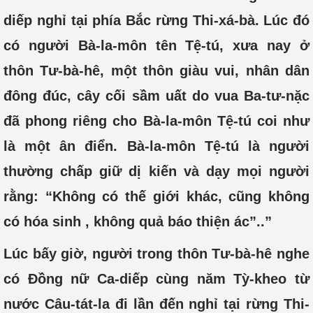
diếp nghỉ tại phía Bắc rừng Thi-xá-bà. Lúc đó
có người Bà-la-môn tên Tệ-tú, xưa nay ở
thôn Tư-bà-hê, một thôn giàu vui, nhân dân
đông đúc, cây cối sầm uất do vua Ba-tư-nặc
đã phong riêng cho Bà-la-môn Tệ-tú coi như
là một ân điển. Bà-la-môn Tệ-tú là người
thường chấp giữ dị kiến và dạy mọi người
rằng: “Không có thế giới khác, cũng không
có hóa sinh , không quả báo thiện ác”..”
Lúc bấy giờ, người trong thôn Tư-bà-hê nghe
có Đồng nữ Ca-diếp cùng năm Tỳ-kheo từ
nước Câu-tát-la đi lần đến nghỉ tại rừng Thi-