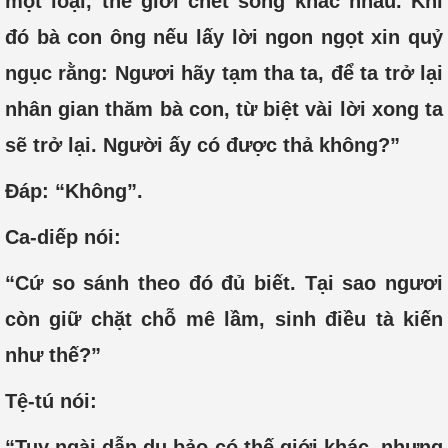
một loại, thế giới chết sống khác nhau. Khi
đó bà con ông nếu lấy lời ngon ngọt xin quỷ
ngục rằng: Ngươi hãy tạm tha ta, để ta trở lại
nhân gian thăm bà con, từ biệt vài lời xong ta
sẽ trở lại. Người ấy có được thả không?”
Đáp: “Không”.
Ca-diếp nói:
“Cứ so sánh theo đó đủ biết. Tại sao ngươi
còn giữ chặt chỗ mê lầm, sinh điều tà kiến
như thế?”
Tệ-tú nói:
“Tuy ngài dẫn dụ bảo có thế giới khác, nhưng